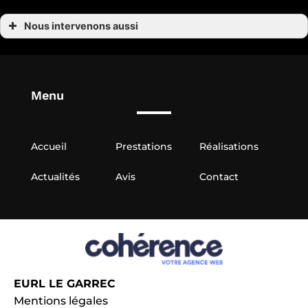
Nous intervenons aussi
Pose de parquet
Pose de parquet à Auray
Pose de parquet à Belz
Pose de parquet à Carnac
Pose de parquet à Crach
Menu
Pose de parquet à Erdeven et La Trinité-sur-Mer
Pose de parquet à Landaul
Pose de parquet à Ploemel
Pose de parquet à Brech
Pose de parquet à Quiberon
Accueil
Prestations
Réalisations
Actualités
Avis
Contact
EURL LE GARREC
Mentions légales