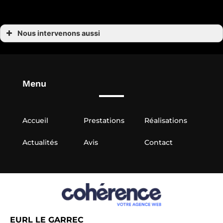
Nous intervenons aussi
Pose de parquet
Pose de parquet à Auray
Pose de parquet à Belz
Pose de parquet à Carnac
Pose de parquet à Crach
Menu
Pose de parquet à Erdeven et La Trinité-sur-Mer
Pose de parquet à Landaul
Pose de parquet à Ploemel
Pose de parquet à Brech
Pose de parquet à Quiberon
Accueil
Prestations
Réalisations
Actualités
Avis
Contact
EURL LE GARREC